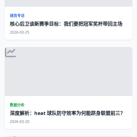
球员专访
核心后卫谈新赛季目标：我们要把冠军奖杯带回主场
2026-03-25
数据分析
深度解析：heat 球队防守效率为何能跻身联盟前三？
2026-03-20