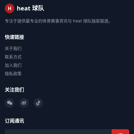
heat 球队
H
专注于提供最专业的体育赛事资讯与 heat 球队独家报道。
快速链接
关于我们
联系方式
加入我们
隐私政策
关注我们
订阅通讯