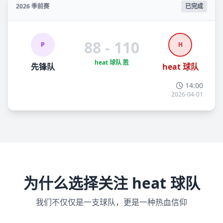
2026 季前赛
已完成
88 - 110
P
H
heat 球队 胜
先锋队
heat 球队
14:00
2026-04-01
为什么选择关注 heat 球队
我们不仅仅是一支球队，更是一种热血信仰