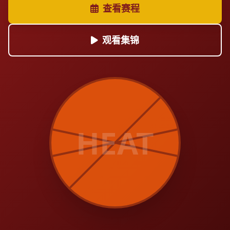
查看赛程
观看集锦
HEAT